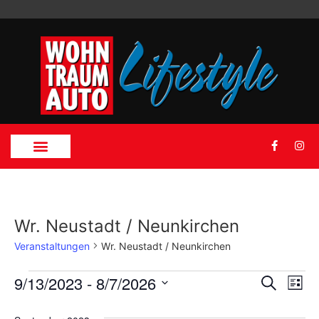
Wr. Neustadt / Neunkirchen
Veranstaltungen
Wr. Neustadt / Neunkirchen
Veran
Ve
9/13/2023
 - 
8/7/2026
Suche
Liste
Datum
An
Such
wählen.