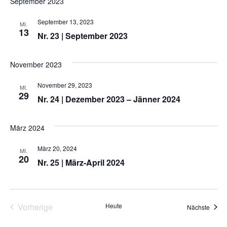
September 2023
Na
und
September 13, 2023
MI.
Ansic
13
Nr. 23 | September 2023
Navig
November 2023
November 29, 2023
MI.
29
Nr. 24 | Dezember 2023 – Jänner 2024
März 2024
März 20, 2024
MI.
20
Nr. 25 | März-April 2024
Veranstaltungen
Vorherige
Heute
Veran
Nächste